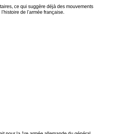
itaires, ce qui suggère déjà des mouvements
'histoire de l'armée française.
rait pour la 1re armée allemande du général