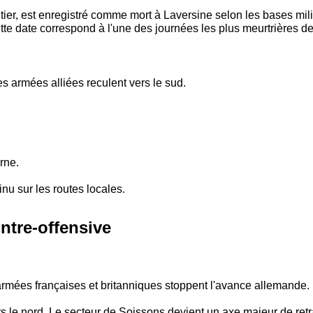
er, est enregistré comme mort à Laversine selon les bases mil
e date correspond à l'une des journées les plus meurtrières de l
es armées alliées reculent vers le sud.
rne.
tinu sur les routes locales.
ntre-offensive
armées françaises et britanniques stoppent l'avance allemande.
s le nord. Le secteur de Soissons devient un axe majeur de ret