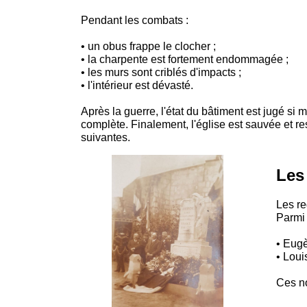
Pendant les combats :
• un obus frappe le clocher ;
• la charpente est fortement endommagée ;
• les murs sont criblés d'impacts ;
• l'intérieur est dévasté.
Après la guerre, l'état du bâtiment est jugé s
complète. Finalement, l'église est sauvée et 
suivantes.
Les
Les re
Parmi 
• Eugè
• Loui
Ces no